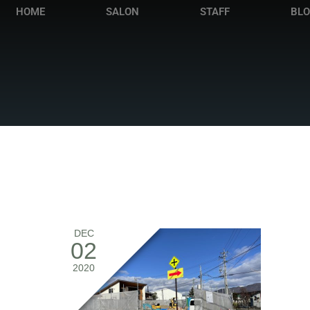
HOME
SALON
STAFF
BL
DEC
02
2020