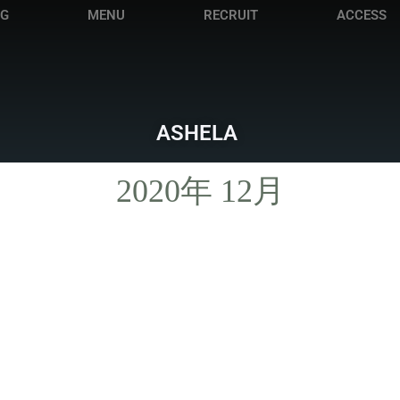
OG
MENU
RECRUIT
ACCESS
ASHELA
2020年 12月