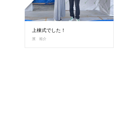
上棟式でした！
濱 裕介