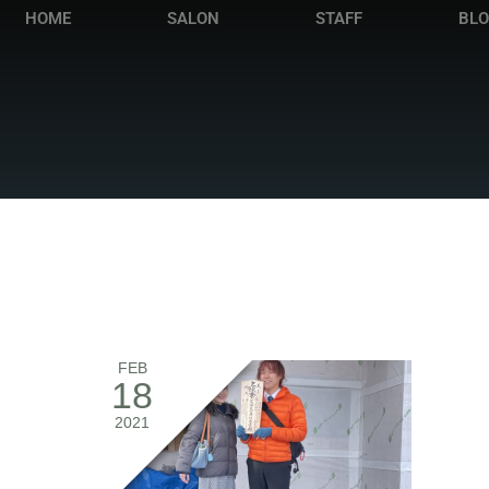
HOME
SALON
STAFF
BL
FEB
18
2021