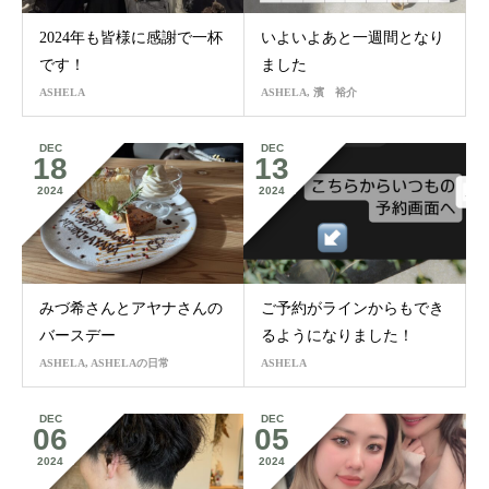
2024年も皆様に感謝で一杯
いよいよあと一週間となり
です！
ました
ASHELA
ASHELA
,
濱 裕介
DEC
DEC
18
13
2024
2024
みづ希さんとアヤナさんの
ご予約がラインからもでき
バースデー
るようになりました！
ASHELA
,
ASHELAの日常
ASHELA
DEC
DEC
06
05
2024
2024