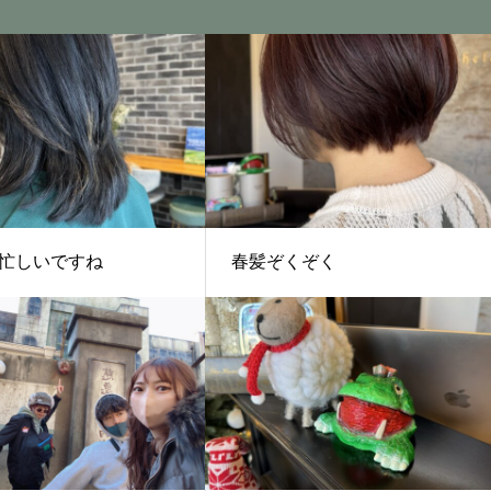
忙しいですね
春髪ぞくぞく