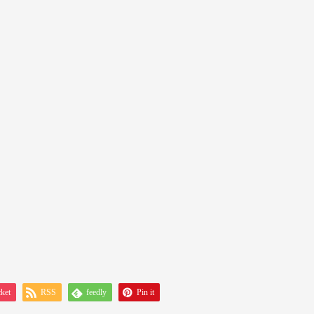
ket
RSS
feedly
Pin it