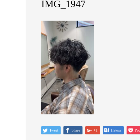
IMG_1947
Tweet
Share
+1
Hatena
Poc