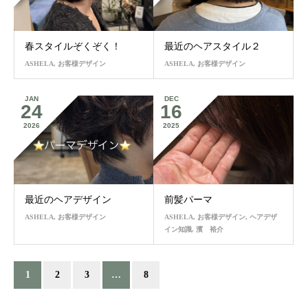
春スタイルぞくぞく！
最近のヘアスタイル２
ASHELA
,
お客様デザイン
ASHELA
,
お客様デザイン
JAN
DEC
24
16
2026
2025
最近のヘアデザイン
前髪パーマ
ASHELA
,
お客様デザイン
ASHELA
,
お客様デザイン
,
ヘアデザ
イン知識
,
濱 裕介
1
2
3
…
8