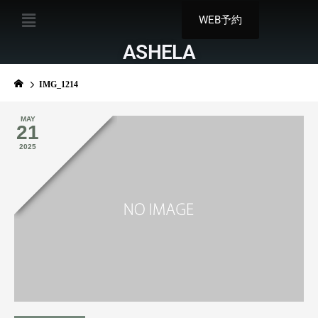
WEB予約
ASHELA
IMG_1214
MAY
21
2025