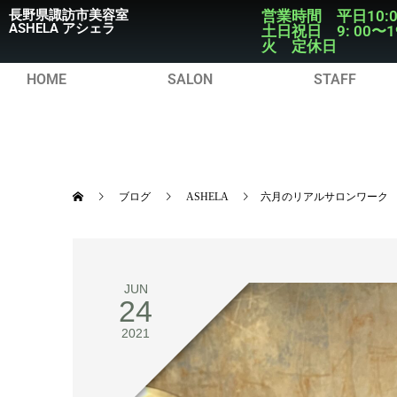
長野県諏訪市美容室
営業時間 平日10:
ASHELA アシェラ
土日祝日 9: 00〜1
火 定休日
HOME
SALON
STAFF
ブログ
ASHELA
六月のリアルサロンワーク
JUN
24
2021