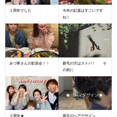
１周年でした
今年の紅葉はすごいです
ね！
みづ希さんの歓迎会！！
癖毛の方はストパ！ そ
の前に
２周年★
最近のヘアデザイン