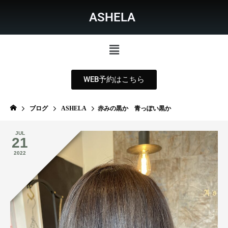
ASHELA
WEB予約はこちら
ブログ
ASHELA
赤みの黒か 青っぽい黒か
JUL
21
2022