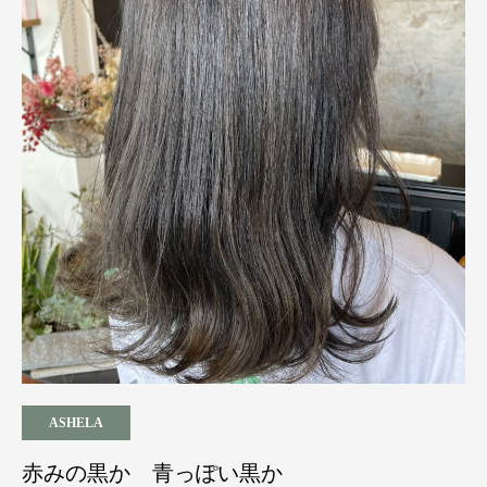
ASHELA
赤みの黒か 青っぽい黒か