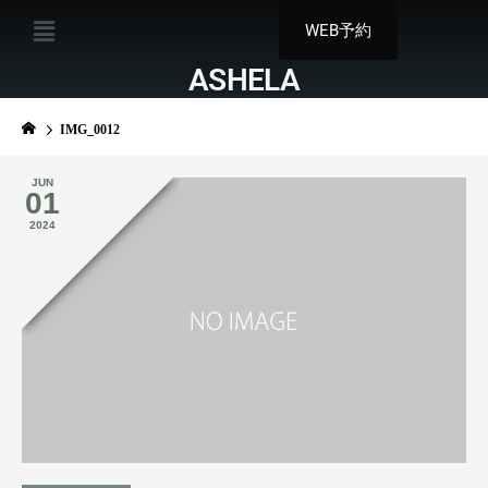
WEB予約
ASHELA
IMG_0012
JUN
01
2024