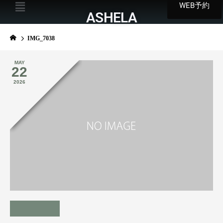
WEB予約
ASHELA
IMG_7038
MAY
22
2026