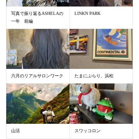
写真で振り返るASHELAの
LINKN PARK
一年 前編
六月のリアルサロンワーク
たまにぶらり、浜松
山活
スワッコロン